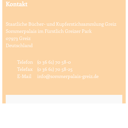
Kontakt
Staatliche Bücher- und Kupferstichsammlung Greiz
Sommerpalais im Fürstlich Greizer Park
07973 Greiz
Deutschland
Telefon
(0 36 61) 70 58-0
Telefax
(0 36 61) 70 58-25
E-Mail
info@sommerpalais-greiz.de